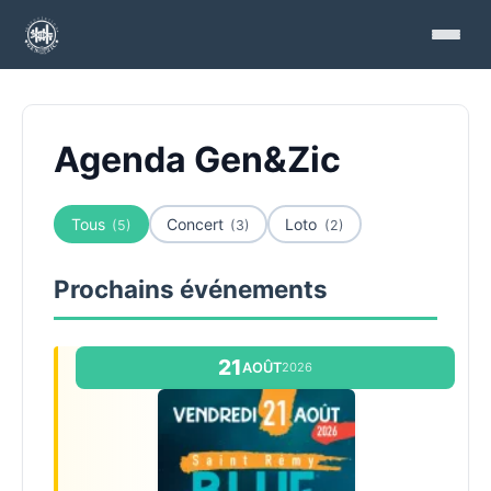
Agenda Gen&Zic
Tous
Concert
Loto
(5)
(3)
(2)
Prochains événements
21
AOÛT
2026