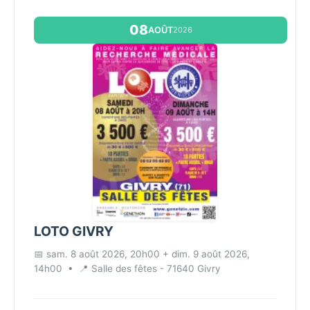
et une scénographie où la lumière, le son et la
mise en scène se...
08
AOÛT
2026
LOTO GIVRY
📅 sam. 8 août 2026, 20h00 + dim. 9 août 2026,
14h00
•
📍 Salle des fêtes - 71640 Givry