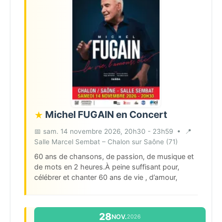
Michel FUGAIN en Concert
★
📅 sam. 14 novembre 2026, 20h30 - 23h59
•
📍
Salle Marcel Sembat – Chalon sur Saône (71)
60 ans de chansons, de passion, de musique et
de mots en 2 heures.À peine suffisant pour,
célébrer et chanter 60 ans de vie , d’amour,
d’humour, etc…Avec son incomparable sens de
la mélodie, ses textes inoubliables et son
humour, Michel Fugain offre...
28
NOV.
2026