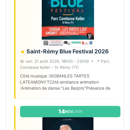
Saint-Rémy Blue Festival 2026
★
📅 ven. 21 août 2026, 18h00 - 23h59
•
📍 Parc
Comtesse Keller – St Rémy (71)
Côté musique :SIOBANLES TARTES
LATEAMONYTCôté ambiance animation
:Animation de danse "Les Barjots"Présence de
caricaturistes
14
NOV.
2026