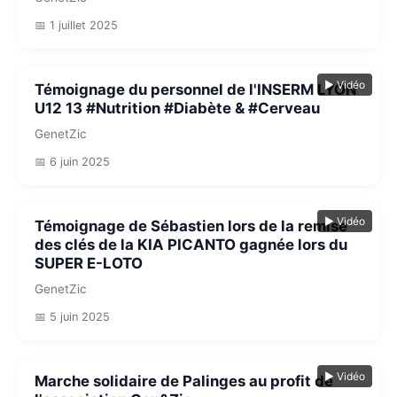
📅 1 juillet 2025
▶ Vidéo
Témoignage du personnel de l'INSERM LYON
U12 13 #Nutrition #Diabète & #Cerveau
GenetZic
📅 6 juin 2025
▶ Vidéo
Témoignage de Sébastien lors de la remise
des clés de la KIA PICANTO gagnée lors du
SUPER E-LOTO
GenetZic
📅 5 juin 2025
▶ Vidéo
Marche solidaire de Palinges au profit de