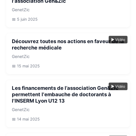
l'association Gen&Zic
GenetZic
📅 5 juin 2025
▶ Vidéo
Découvrez toutes nos actions en faveur de la
recherche médicale
GenetZic
📅 15 mai 2025
▶ Vidéo
Les financements de l’association Gen&Zic
permettent l'embauche de doctorants à
l'INSERM Lyon U12 13
GenetZic
📅 14 mai 2025